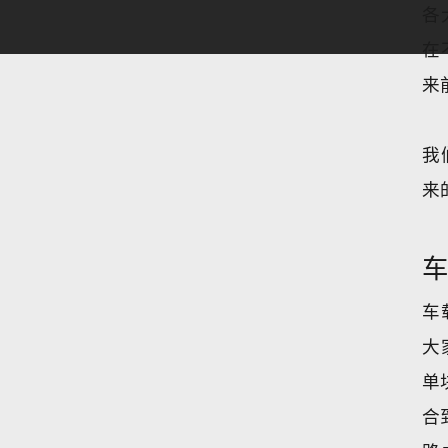
各
在
来
我
来
车
大
单
合