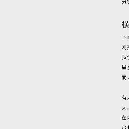
分
下
刚
就
星
而
有
大
在
台