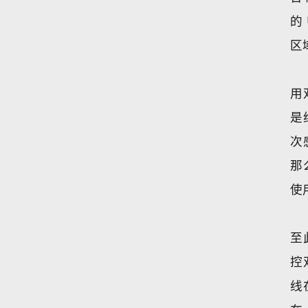
的
区
用
是
次
那
使
至
控
线