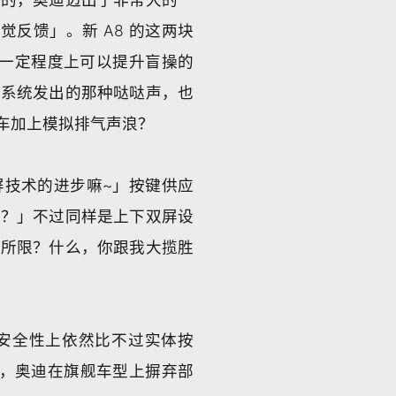
反馈」。新 A8 的这两块
面在一定程度上可以提升盲操的
时系统发出的那种哒哒声，也
车加上模拟排气声浪？
屏技术的进步嘛~」按键供应
架？」不过同样是上下双屏设
本所限？什么，你跟我大揽胜
安全性上依然比不过实体按
是，奥迪在旗舰车型上摒弃部