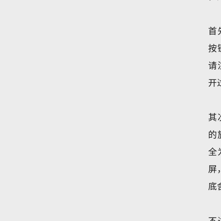
首
按
请
开
其
的
全
屏
底
不