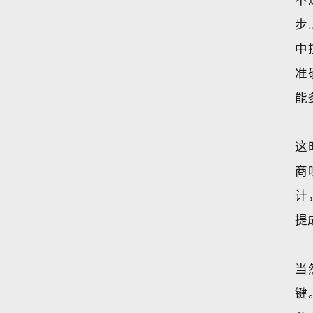
步
中
准
能
这
商
计
提
当
键