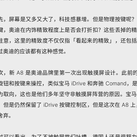
先，屏幕是又多又大了，科技感暴增。但是物理按键呢
键，奥迪在内饰精致程度上是否会打折扣？这些丢掉的
注意，这里的精致度不仅仅指「看起来的精致」，还包
过奥迪的应该都有这种感觉。
次，新 A8 是奥迪品牌里第一次出现触摸屏设计。此前的 MMI
旋钮和按键来操控，类似宝马 iDrive 和奔驰 Coman
为取向，这也是他们多年坚守非触摸屏阵营的原因。宝马新
，但是仍然保留了 iDrive 按键控制区，但是这次在 A8 
舍弃。
过可以看出，为了不被触屏党们吐槽，德国人还是很努