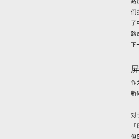
路
们
了
路
下
作
新
对
「
但